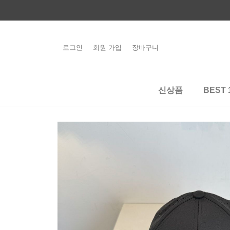
콘
텐
츠
로
로그인
회원 가입
장바구니
해외배송 관련 공
건
지사항 필독
너
뛰
신상품
BEST 
기