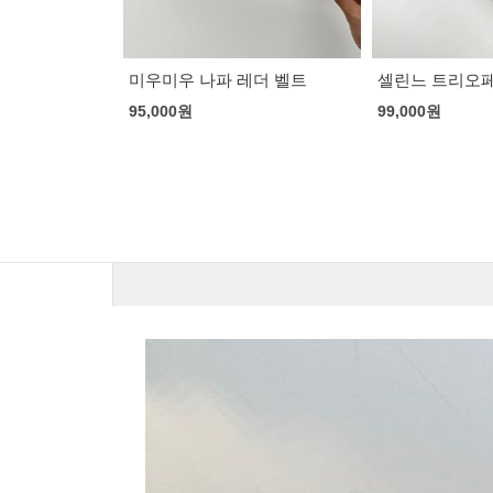
레더 벨트
셀린느 트리오페 레더 벨트
펜디 리버시블 
로저 FF 버클 
99,000
원
95,000
원