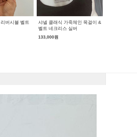
죽체인 목걸이 &
미우미우 나파 레더 벨트
셀린느 트리오
 실버
95,000
원
99,000
원