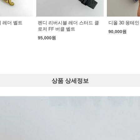
레더 스터드 클
디올 30 몽테인 리버시블 벨트
샤넬 클래식 가
벨트
벨트 네크리스
90,000
원
133,000
원
상품 상세정보