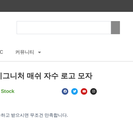
Search
C
커뮤니티
그니처 매쉬 자수 로고 모자
F
T
Y
I
 Stock
a
w
o
n
c
i
u
s
e
t
t
t
b
t
u
a
o
e
b
g
o
r
e
r
k
a
능하고 받으시면 무조건 만족합니다.
m