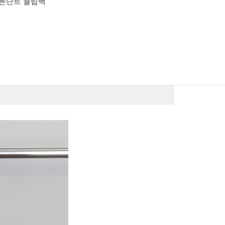
칼하트 WIP OG 디트로이트 누
갤러리 디파트
빔 자켓 3컬러
후드 (기모)
125,000
원
83,000
원