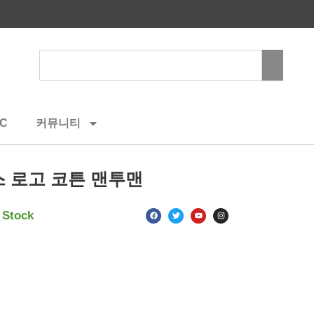
Search
C
커뮤니티
 로고 코튼 맨투맨
F
T
Y
I
 Stock
a
w
o
n
c
i
u
s
e
t
t
t
b
t
u
a
o
e
b
g
o
r
e
r
k
a
m