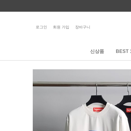
콘
텐
츠
로
로그인
회원 가입
장바구니
해외배송 관련 공
건
지사항 필독
너
뛰
신상품
BEST 
기