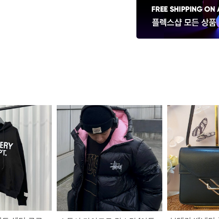
고야드 반지갑
73,000
원