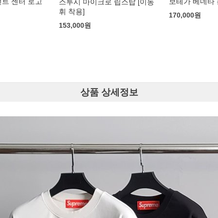
보테가 베네타 폰단트 클립백
 립스탑 [이동
170,000
원
상품 상세정보