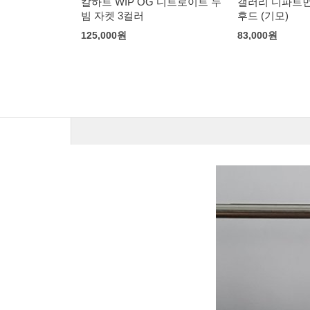
G 디트로이트 누
갤러리 디파트먼트 센터 로고
스투시 마이크로
후드 (기모)
휘 착용]
83,000
원
153,000
원