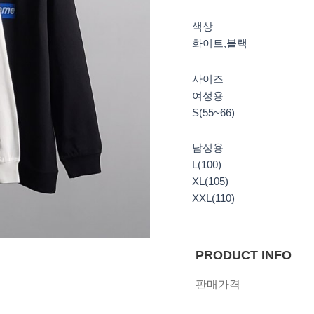
색상
화이트,블랙
사이즈
여성용
S(55~66)
남성용
L(100)
XL(105)
XXL(110)
PRODUCT INFO
판매가격