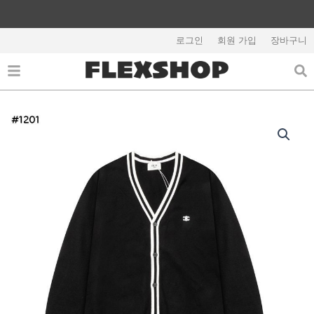
콘
텐
해외배송 관련 공지사항 필독
츠
로그인
회원 가입
장바구니
로
건
너
뛰
기