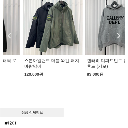
스톤아일랜드 더블 와펜 패치
갤러리 디파트먼트 센터 로고
바람막이
후드 (기모)
120,000
원
83,000
원
상품 상세정보