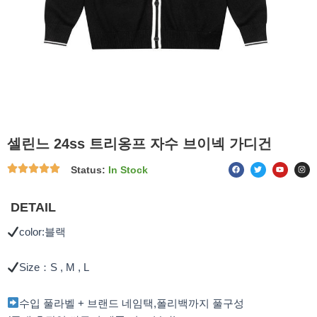
셀린느 24ss 트리옹프 자수 브이넥 가디건
F
T
Y
I
Status:
In Stock
a
w
o
n
c
i
u
s
e
t
t
t
b
t
u
a
o
e
b
g
DETAIL
o
r
e
r
k
a
m
color:블랙
Size：S , M , L
수입 풀라벨 + 브랜드 네임택,폴리백까지 풀구성