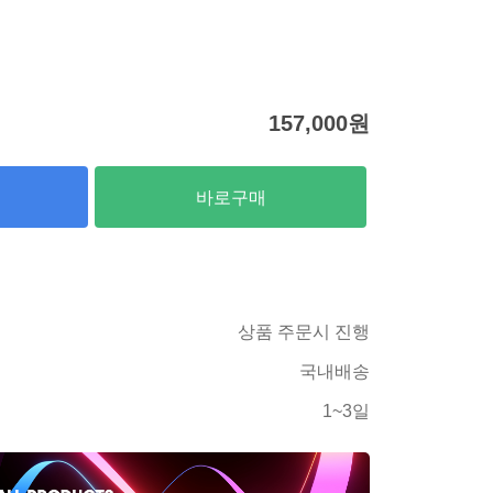
157,000
원
바로구매
상품 주문시 진행
국내배송
1~3일