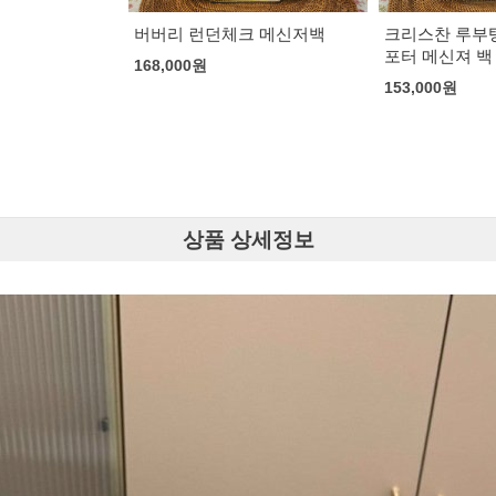
크 메신저백
크리스찬 루부탱 스파이크 리
구찌 인터로킹 
포터 메신져 백
랙
153,000
원
163,000
원
상품 상세정보