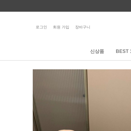
콘
텐
츠
로
로그인
회원 가입
장바구니
해외배송 관련 공
건
지사항 필독
너
뛰
신상품
BEST 
기