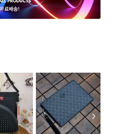
고야드 G5000B 블랙 라지40 클
루이비통 지롤
러치
더백