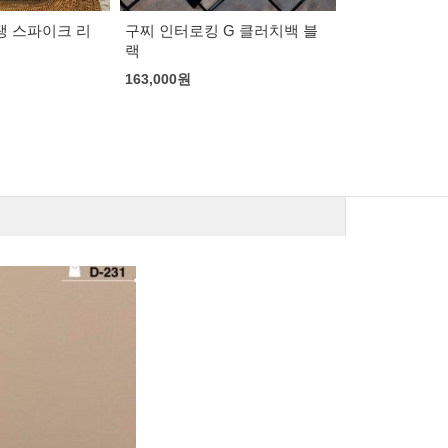
110,000
원
167,000
원
G 클러치백 블