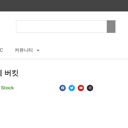
Search
C
커뮤니티
 버킷
F
T
Y
I
 Stock
a
w
o
n
c
i
u
s
e
t
t
t
b
t
u
a
o
e
b
g
o
r
e
r
k
a
m