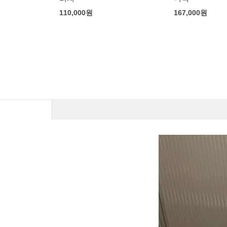
167,000
원
버버리 런던체
168,000
원