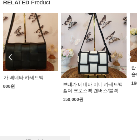
RELATED
Product
칼 라거펠드 아이코닉 메탈락
숄더백
168,000
원
보테가 베네타 미니 카세트백
숄더 크로스백 캔버스/블랙
150,000
원