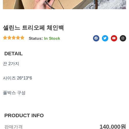
셀린느 트리오페 체인백
F
T
Y
I
Status:
In Stock
a
w
o
n
c
i
u
s
e
t
t
t
b
t
u
a
o
e
b
g
DETAIL
o
r
e
r
k
a
m
끈 2가지
사이즈 26*13*6
풀박스 구성
PRODUCT INFO
140,000
원
판매가격