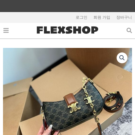
콘
텐
해외배송 관련 공지사항 필독
츠
로그인
회원 가입
장바구니
로
건
너
뛰
기