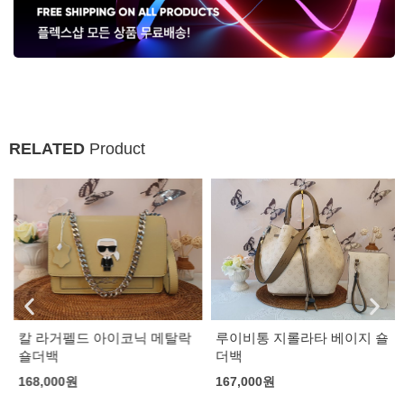
RELATED
Product
칼 라거펠드 아이코닉 메탈락
루이비통 지롤라타 베이지 숄
숄더백
더백
168,000
원
167,000
원