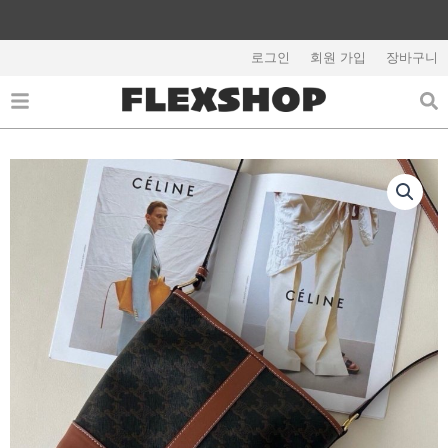
콘
텐
해외배송 관련 공지사항 필독
츠
로그인
회원 가입
장바구니
로
건
너
뛰
기