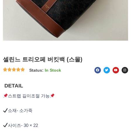
셀린느 트리오페 버킷백 (스몰)
F
T
Y
I
Status:
In Stock
a
w
o
n
c
i
u
s
e
t
t
t
b
t
u
a
o
e
b
g
DETAIL
o
r
e
r
k
a
m
스트랩 길이조절 가능
소재- 소가죽
사이즈- 30 × 22