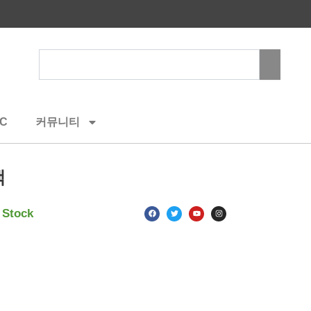
Search
C
커뮤니티
백
F
T
Y
I
 Stock
a
w
o
n
c
i
u
s
e
t
t
t
b
t
u
a
o
e
b
g
o
r
e
r
k
a
m