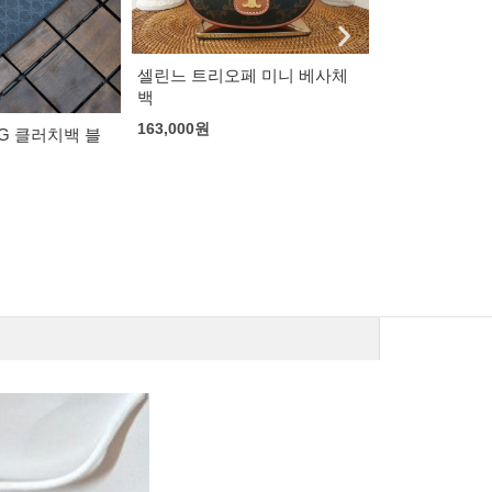
페 미니 베사체
구찌 주미 가죽 클러치
153,000
원
크리스찬 루부
포터 메신져 
153,000
원