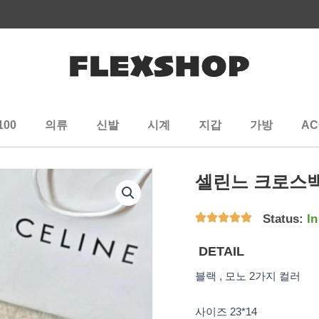
100
의류
신발
시계
지갑
가방
AC
셀린느 크로스
Status:
In
DETAIL
블랙 , 모노 2가지 컬러
사이즈 23*14