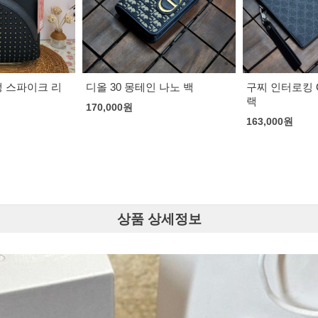
셀린느 트리오
백
163,000
원
 나노 백
구찌 인터로킹 G 클러치백 블
랙
163,000
원
상품 상세정보