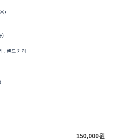
허용)
능)
 , 핸드 캐리
용
150,000
원