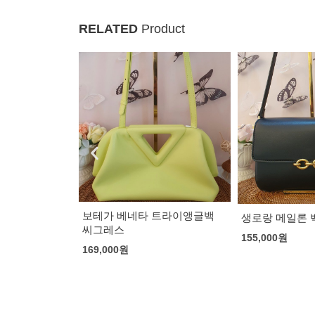
RELATED
Product
 블랙 라지40 클
보테가 베네타 트라이앵글백
생로랑 메일론 
씨그레스
155,000
원
169,000
원