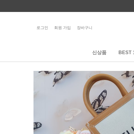
콘
텐
츠
로
로그인
회원 가입
장바구니
해외배송 관련 공
건
지사항 필독
너
뛰
신상품
BEST 
기