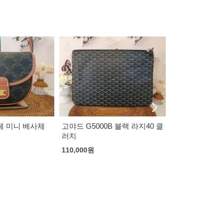
페 미니 베사체
고야드 G5000B 블랙 라지40 클
러치
110,000
원
보테가 베네타
씨그레스
169,000
원