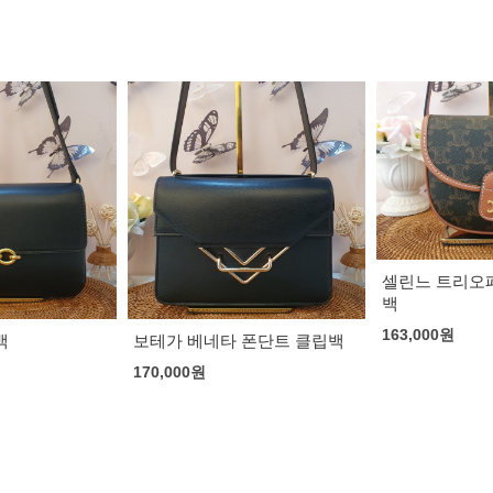
셀린느 트리오
백
163,000
원
백
보테가 베네타 폰단트 클립백
170,000
원