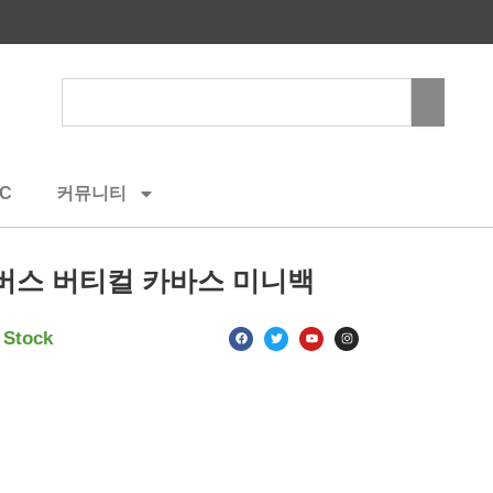
Search
C
커뮤니티
버스 버티컬 카바스 미니백
F
T
Y
I
 Stock
a
w
o
n
c
i
u
s
e
t
t
t
b
t
u
a
o
e
b
g
o
r
e
r
k
a
m