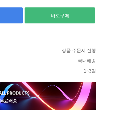
바로구매
상품 주문시 진행
국내배송
1~3일