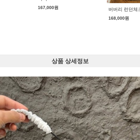
버버리 런던체크 메신저백
구찌 인터로킹 
168,000
원
163,000
원
상품 상세정보