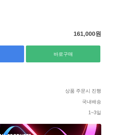
161,000
원
바로구매
상품 주문시 진행
국내배송
1~3일