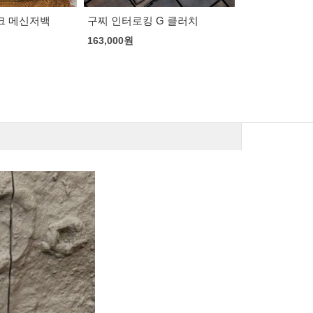
108,000
원
150,000
원
G 클러치