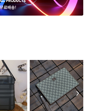
고야드 G4500B 블랙 미디움30
셀린느 트리오
클러치
스 미니백