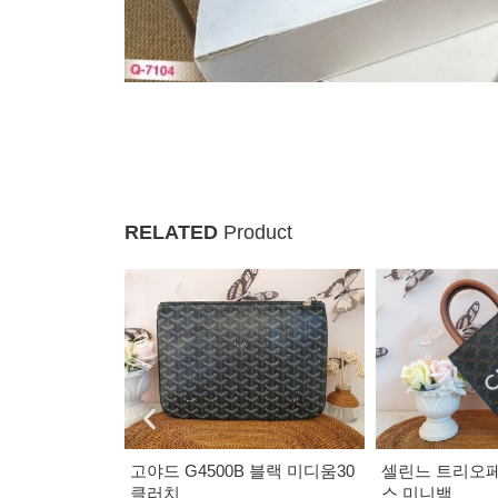
RELATED
Product
 블랙 미디움30
셀린느 트리오페 버티컬 카바
루이비통 지롤라
스 미니백
더백