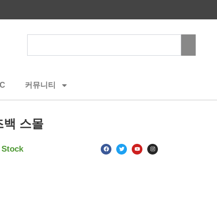
Search
C
커뮤니티
즈백 스몰
F
T
Y
I
 Stock
a
w
o
n
c
i
u
s
e
t
t
t
b
t
u
a
o
e
b
g
o
r
e
r
k
a
m