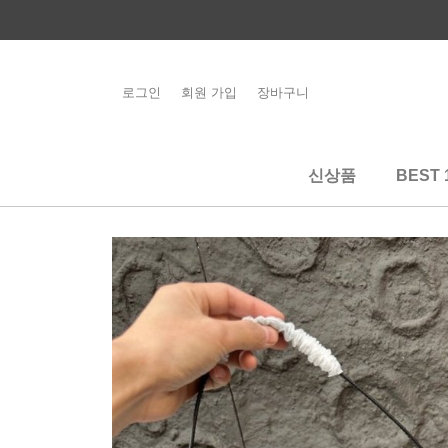
콘
텐
츠
로
로그인
회원 가입
장바구니
해외배송 관련 공
건
지사항 필독
너
뛰
신상품
BEST 
기