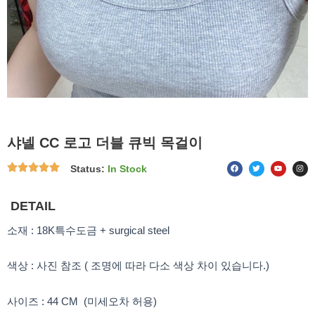
샤넬 CC 로고 더블 큐빅 목걸이
F
T
Y
I
Status:
In Stock
a
w
o
n
c
i
u
s
e
t
t
t
b
t
u
a
o
e
b
g
DETAIL
o
r
e
r
k
a
m
소재 : 18K특수도금 + surgical steel
색상 : 사진 참조 ( 조명에 따라 다소 색상 차이 있습니다.)
사이즈 : 44 CM (미세오차 허용)