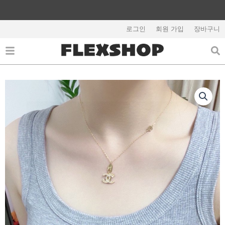
콘
텐
츠
로그인
회원 가입
장바구니
해외배송 관련 공지사항 필독
로
건
너
뛰
기