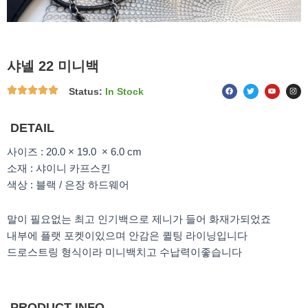
샤넬 22 미니백
F
T
Y
I
Status:
In Stock
a
w
o
n
c
i
u
s
e
t
t
t
b
t
u
a
o
e
b
g
DETAIL
o
r
e
r
k
a
m
사이즈 : 20.0 × 19.0 × 6.0 cm
소재 : 샤이니 카프스킨
색상 : 블랙 / 은장 하드웨어
말이 필요없는 최고 인기백으로 제니가 들어 화재가되었죠
내부에 플랫 포켓이있으며 안감은 퀼팅 라이닝입니다
드로스트링 형식이라 미니백치고 수납력이좋습니다
PRODUCT INFO