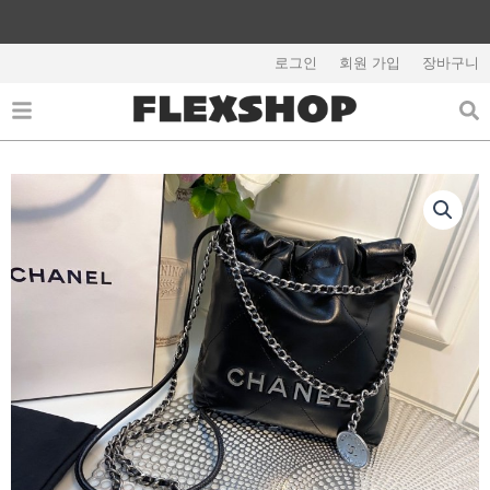
콘
텐
해외배송 관련 공지사항 필독
츠
로그인
회원 가입
장바구니
로
건
너
뛰
기