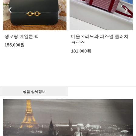
생로랑 메일론 백
디올 x 리모와 퍼스널 클러치
크로스
155,000
원
181,000
원
상품 상세정보