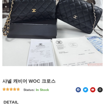
샤넬 캐비어 WOC 크로스
F
T
Y
I
Status:
In Stock
a
w
o
n
c
i
u
s
e
t
t
t
b
t
u
a
o
e
b
g
DETAIL
o
r
e
r