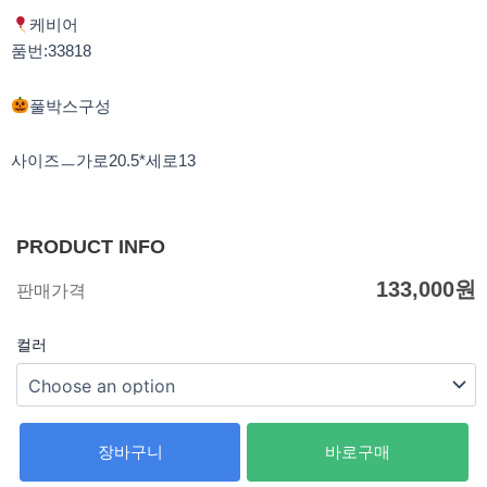
k
a
m
케비어
품번:33818
풀박스구성
사이즈ㅡ가로20.5*세로13
PRODUCT INFO
133,000
원
판매가격
컬러
장바구니
바로구매