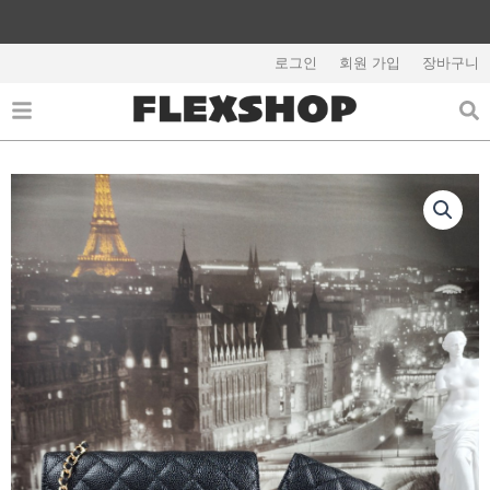
콘
텐
해외배송 관련 공지사항 필독
츠
로그인
회원 가입
장바구니
로
건
너
뛰
기