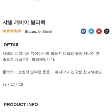
샤넬 캐비어 볼러백
F
T
Y
I
Status:
In Stock
a
w
o
n
c
i
u
s
e
t
t
t
b
t
u
a
o
e
b
g
DETAIL
o
r
e
r
k
a
m
샤넬의 시그니처 다이아몬드 퀼팅 디테일의 블랙 캐비어 가
죽으로 샤넬 미니 볼러백입니다.
풀박스 + 쇼핑백 영수증 등등 ㅡ마지막 사진구성 참고하세요
29 × 17 × 10
PRODUCT INFO