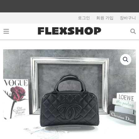
콘
텐
해외배송 관련 공지사항 필독
츠
로그인
회원 가입
장바구니
로
건
너
뛰
기