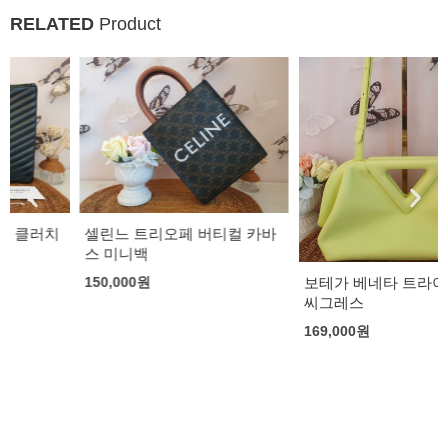
RELATED
Product
셀린느 트리오페 버티컬 카바
스 미니백
보테가 베네타 트라이앵글백
150,000
원
씨그레스
169,000
원