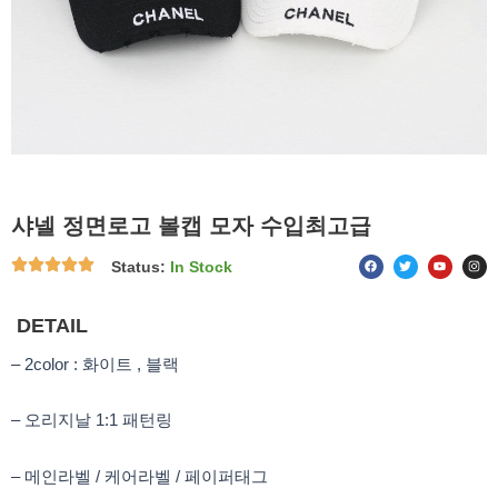
샤넬 정면로고 볼캡 모자 수입최고급
F
T
Y
I
Status:
In Stock
a
w
o
n
c
i
u
s
e
t
t
t
b
t
u
a
o
e
b
g
DETAIL
o
r
e
r
k
a
m
– 2color : 화이트 , 블랙
– 오리지날 1:1 패턴링
– 메인라벨 / 케어라벨 / 페이퍼태그