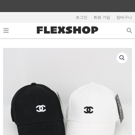
콘
텐
해외배송 관련 공지사항 필독
츠
로그인
회원 가입
장바구니
로
건
너
뛰
기