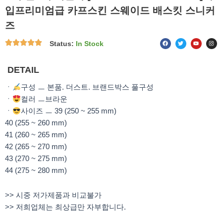
입프리미엄급 카프스킨 스웨이드 배스킷 스니커
즈
F
T
Y
I
Status:
In Stock
a
w
o
n
c
i
u
s
e
t
t
t
b
t
u
a
o
e
b
g
DETAIL
o
r
e
r
k
a
m
ㆍ
구성 ㅡ 본품. 더스트. 브랜드박스 풀구성
ㆍ
컬러 ㅡ브라운
ㆍ
사이즈 ㅡ 39 (250 ~ 255 mm)
40 (255 ~ 260 mm)
41 (260 ~ 265 mm)
42 (265 ~ 270 mm)
43 (270 ~ 275 mm)
44 (275 ~ 280 mm)
>> 시중 저가제품과 비교불가
>> 저희업체는 최상급만 자부합니다.