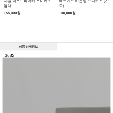
샤넬 믹스드파이버 스니커즈
에르메스 바운싱 스니커즈 (가
블랙
죽)
155,000
원
140,000
원
상품 상세정보