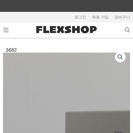
콘
텐
해외배송 관련 공지사항 필독
츠
로그인
회원 가입
장바구니
로
건
너
뛰
기