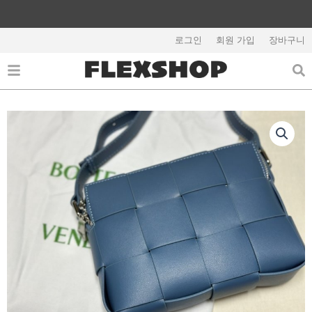
콘
텐
해외배송 관련 공지사항 필독
츠
로그인
회원 가입
장바구니
로
건
너
뛰
기