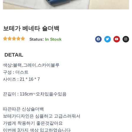
보테가 베네타 숄더백
F
T
Y
I
Status:
In Stock
a
w
o
n
c
i
u
s
e
t
t
t
b
t
u
a
o
e
b
g
DETAIL
o
r
e
r
k
a
m
색상:블랙,그레이,스카이블루
구성 : 더스트
사이즈 : 21 * 16 * 7
끈길이 : 116cm~오차있을수있음
따끈따끈 신상숄더백
보테가디자인은 심플하고 고급스러워서
가볍게 착용하기 좋은것같아요
이번에 3가지 색상 입고하였습니다