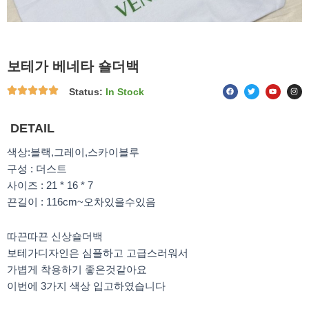
보테가 베네타 숄더백
F
T
Y
I
Status:
In Stock
a
w
o
n
c
i
u
s
e
t
t
t
b
t
u
a
o
e
b
g
DETAIL
o
r
e
r
k
a
m
색상:블랙,그레이,스카이블루
구성 : 더스트
사이즈 : 21 * 16 * 7
끈길이 : 116cm~오차있을수있음
따끈따끈 신상숄더백
보테가디자인은 심플하고 고급스러워서
가볍게 착용하기 좋은것같아요
이번에 3가지 색상 입고하였습니다