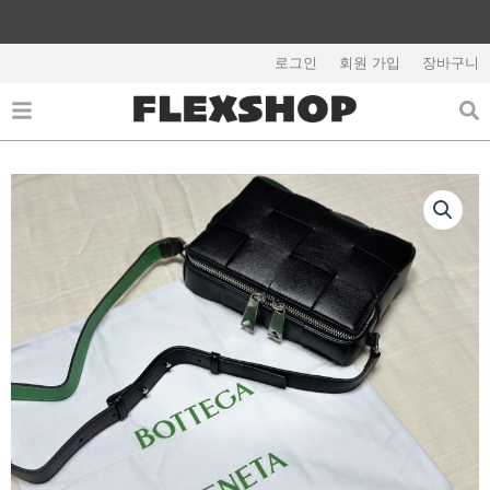
콘
텐
츠
로그인
회원 가입
장바구니
해외배송 관련 공지사항 필독
로
건
너
뛰
기