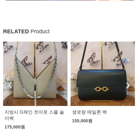
RELATED
Product
생로랑 메일론 백
버버리 런던체크 메신저백
155,000
원
168,000
원