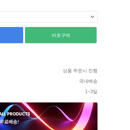
바로구매
상품 주문시 진행
국내배송
1~3일