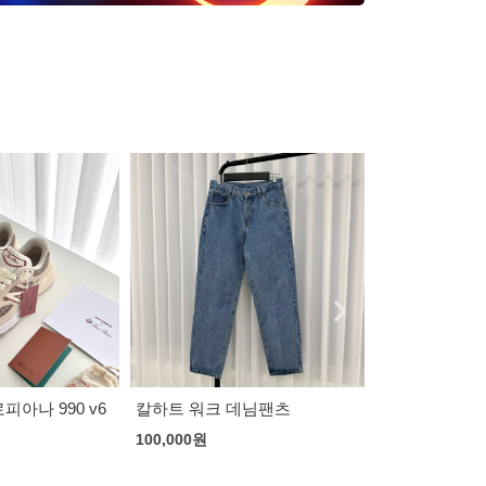
피아나 990 v6
칼하트 워크 데님팬츠
칼하트 WIP 
빔 자켓 3컬러
100,000
원
125,000
원