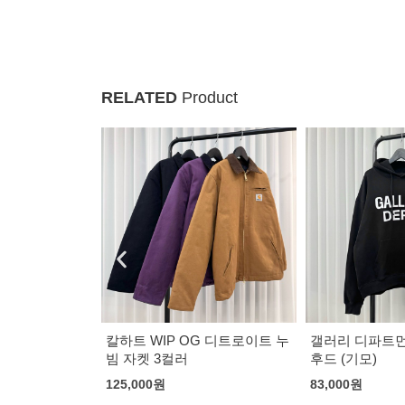
RELATED
Product
님팬츠
칼하트 WIP OG 디트로이트 누
갤러리 디파트먼
빔 자켓 3컬러
후드 (기모)
125,000
원
83,000
원