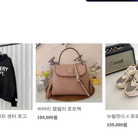
버버리 캠벌리 토트백
트 센터 로고
뉴발란스 x 로로
194,000
원
155,000
원