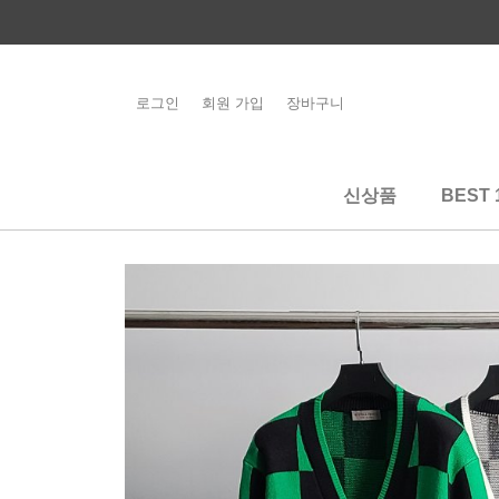
콘
텐
츠
로
로그인
회원 가입
장바구니
해외배송 관련 공
건
지사항 필독
너
뛰
신상품
BEST 
기