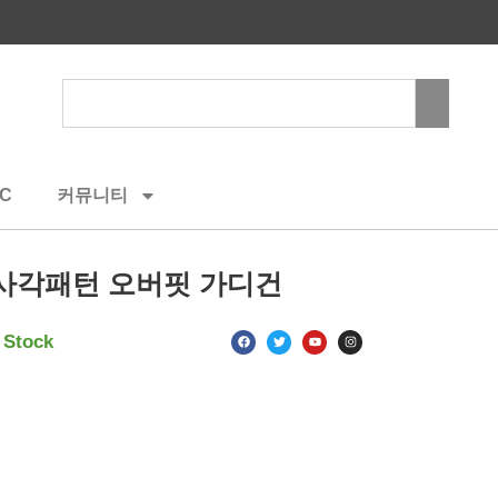
Search
C
커뮤니티
사각패턴 오버핏 가디건
F
T
Y
I
 Stock
a
w
o
n
c
i
u
s
e
t
t
t
b
t
u
a
o
e
b
g
o
r
e
r
k
a
m