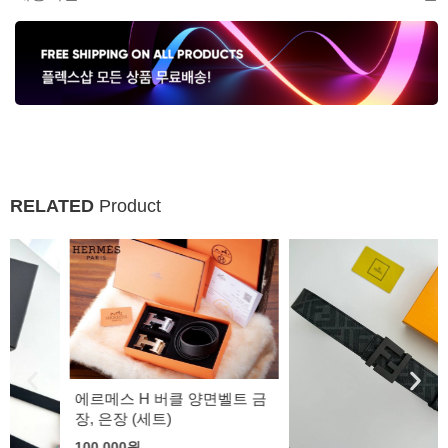
RELATED
Product
에르메스 H 버클 양면벨트 금
장, 은장 (세트)
100,000
원