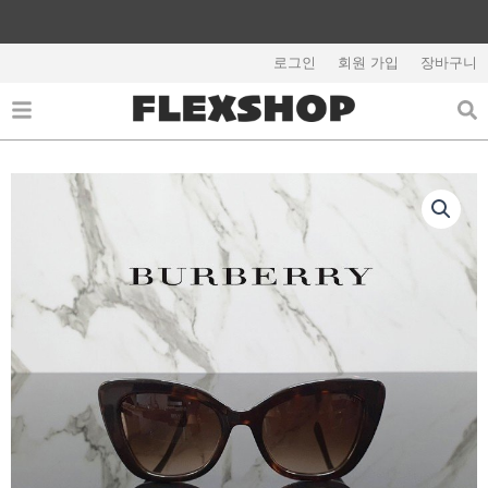
콘
텐
해외배송 관련 공지사항 필독
츠
로그인
회원 가입
장바구니
로
건
너
뛰
기