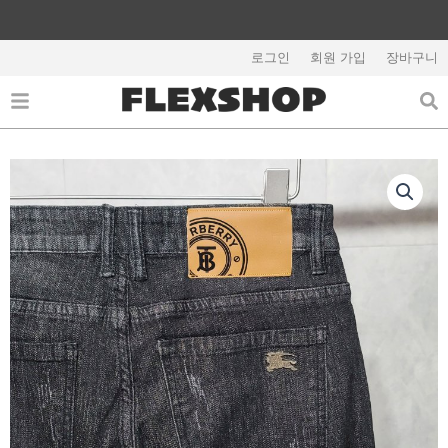
콘
텐
해외배송 관련 공지사항 필독
츠
로그인
회원 가입
장바구니
로
건
너
뛰
기