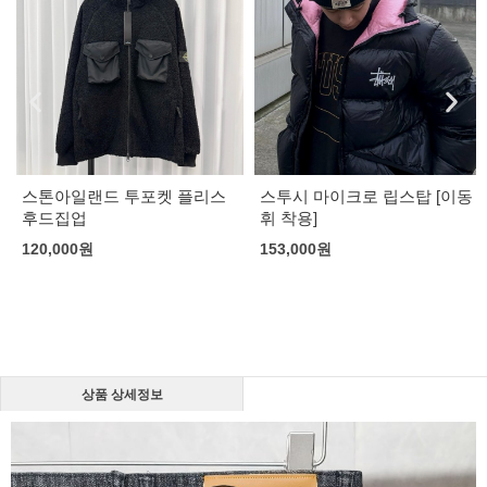
스톤아일랜드 투포켓 플리스
스투시 마이크로 립스탑 [이동
후드집업
휘 착용]
120,000
원
153,000
원
상품 상세정보