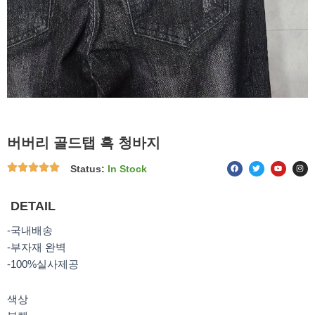
버버리 골드탭 흑 청바지
F
T
Y
I
Status:
In Stock
a
w
o
n
c
i
u
s
e
t
t
t
b
t
u
a
o
e
b
g
DETAIL
o
r
e
r
k
a
m
-국내배송
-부자재 완벽
-100%실사제공
색상