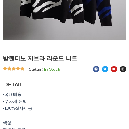
발렌티노 지브라 라운드 니트
F
T
Y
I
Status:
In Stock
a
w
o
n
c
i
u
s
e
t
t
t
b
t
u
a
o
e
b
g
DETAIL
o
r
e
r
k
a
m
-국내배송
-부자재 완벽
-100%실사제공
색상