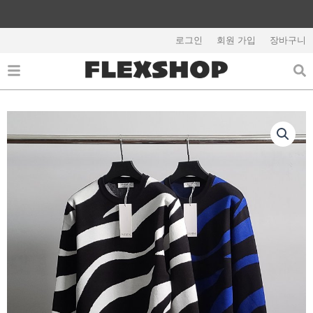
콘
텐
해외배송 관련 공지사항 필독
츠
로그인
회원 가입
장바구니
로
건
너
뛰
기