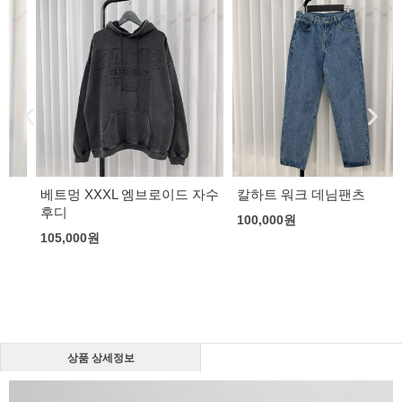
베트멍 XXXL 엠브로이드 자수
칼하트 워크 데님팬츠
후디
100,000
원
105,000
원
상품 상세정보