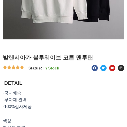
발렌시아가 블루웨이브 코튼 맨투맨
F
T
Y
I
Status:
In Stock
a
w
o
n
c
i
u
s
e
t
t
t
b
t
u
a
o
e
b
g
DETAIL
o
r
e
r
k
a
m
-국내배송
-부자재 완벽
-100%실사제공
색상