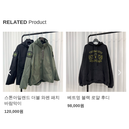
RELATED
Product
스톤아일랜드 더블 와펜 패치
베트멍 블랙 로얄 후디
바람막이
98,000
원
120,000
원