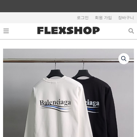
콘
텐
해외배송 관련 공지사항 필독
츠
로그인
회원 가입
장바구니
로
건
너
뛰
기