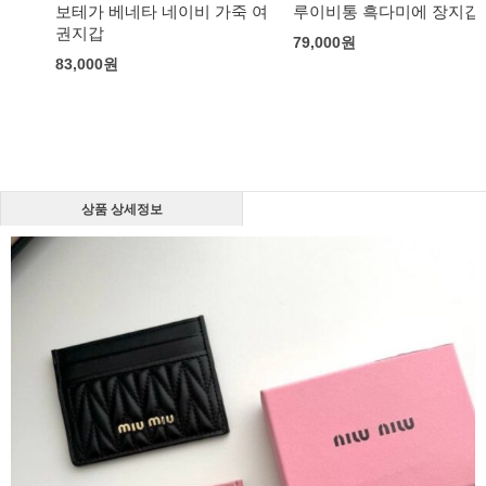
보테가 베네타 네이비 가죽 여
루이비통 흑다미에 장지갑
권지갑
79,000
원
83,000
원
상품 상세정보