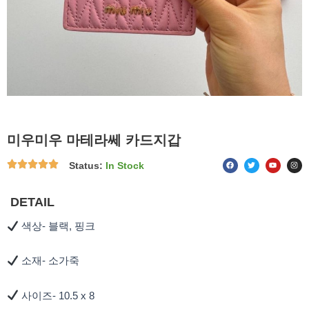
미우미우 마테라쎄 카드지갑
F
T
Y
I
Status:
In Stock
a
w
o
n
c
i
u
s
e
t
t
t
b
t
u
a
o
e
b
g
DETAIL
o
r
e
r
k
a
m
색상- 블랙, 핑크
소재- 소가죽
사이즈- 10.5 x 8