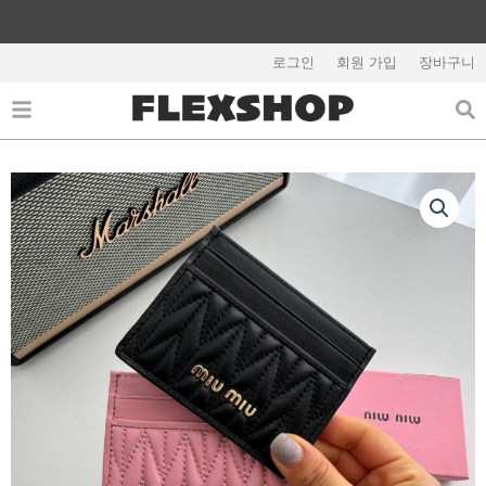
콘
텐
해외배송 관련 공지사항 필독
츠
로그인
회원 가입
장바구니
로
건
너
뛰
기