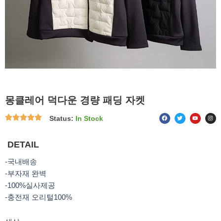
몽클레어 덕다운 경량 패딩 자켓
F
T
Y
I
Status:
In Stock
a
w
o
n
c
i
u
s
e
t
t
t
b
t
u
a
o
e
b
g
DETAIL
o
r
e
r
k
a
m
-국내배송
-부자재 완벽
-100%실사제공
-충전재 오리털100%