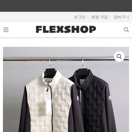
콘
텐
해외배송 관련 공지사항 필독
츠
로그인
회원 가입
장바구니
로
건
너
뛰
기