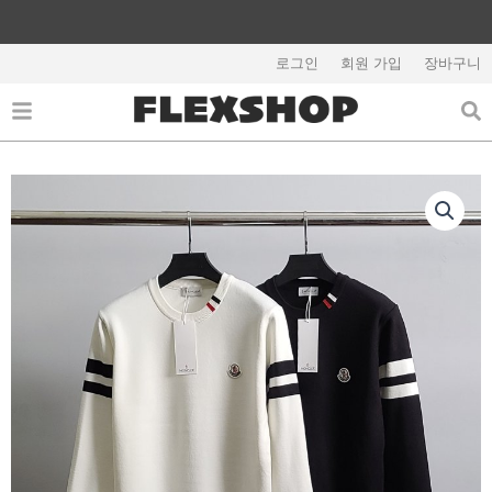
콘
텐
해외배송 관련 공지사항 필독
츠
로그인
회원 가입
장바구니
로
건
너
뛰
기