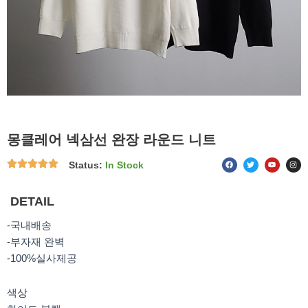
몽클레어 넥삼선 완장 라운드 니트
F
T
Y
I
Status:
In Stock
a
w
o
n
c
i
u
s
e
t
t
t
b
t
u
a
o
e
b
g
DETAIL
o
r
e
r
k
a
m
-국내배송
-부자재 완벽
-100%실사제공
색상