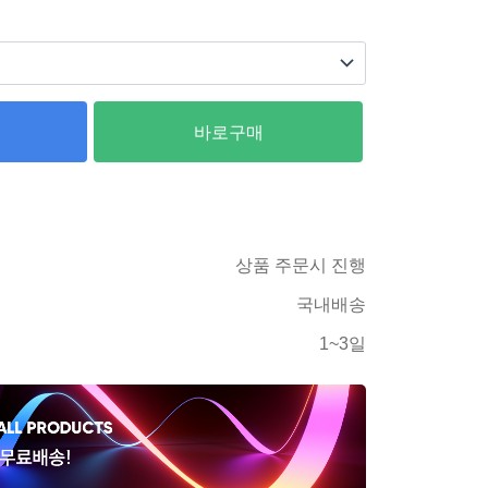
바로구매
상품 주문시 진행
국내배송
1~3일