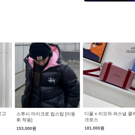
디올 x 리모와 퍼스널 클러치
구찌 인터로킹 
 립스탑 [이동
크로스
랙
181,000
원
163,000
원