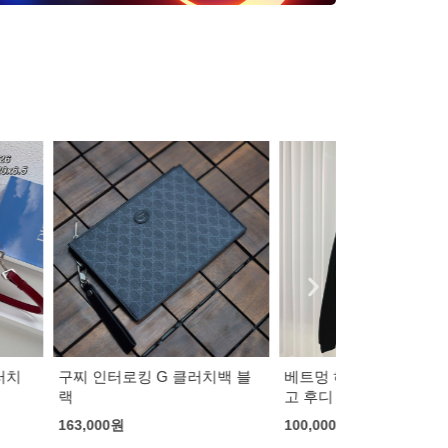
G 클러치백 블
베트멍 하이스피드 그래픽 로
갤러리 디파트
고 후디
후드 (기모)
100,000
원
83,000
원