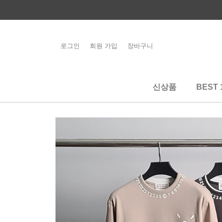
콘
텐
츠
로
로그인
회원 가입
장바구니
해외배송 관련 공
건
지사항 필독
너
뛰
신상품
BEST 
기