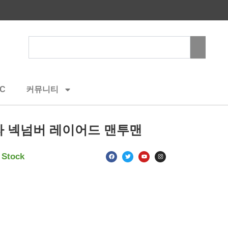
Search
C
커뮤니티
 넥넘버 레이어드 맨투맨
F
T
Y
I
 Stock
a
w
o
n
c
i
u
s
e
t
t
t
b
t
u
a
o
e
b
g
o
r
e
r
k
a
m