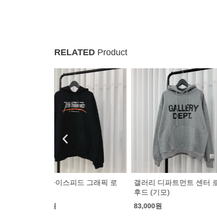
RELATED
Product
드 그래픽 로
갤러리 디파트먼트 센터 로고
스투시 마이크로
후드 (기모)
휘 착용]
83,000
원
153,000
원