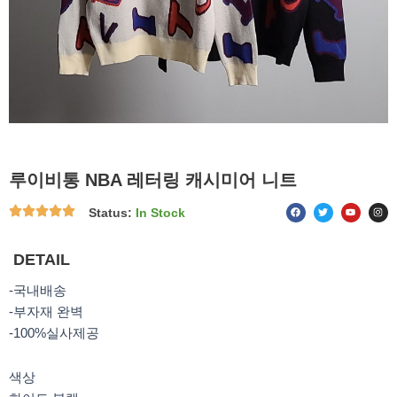
루이비통 NBA 레터링 캐시미어 니트
F
T
Y
I
Status:
In Stock
a
w
o
n
c
i
u
s
e
t
t
t
b
t
u
a
o
e
b
g
DETAIL
o
r
e
r
k
a
m
-국내배송
-부자재 완벽
-100%실사제공
색상