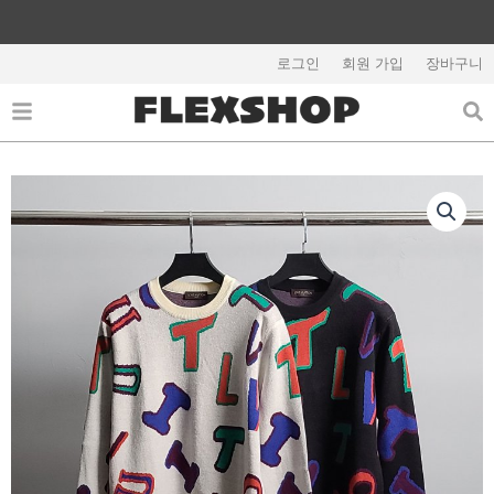
콘
텐
해외배송 관련 공지사항 필독
츠
로그인
회원 가입
장바구니
로
건
너
뛰
기