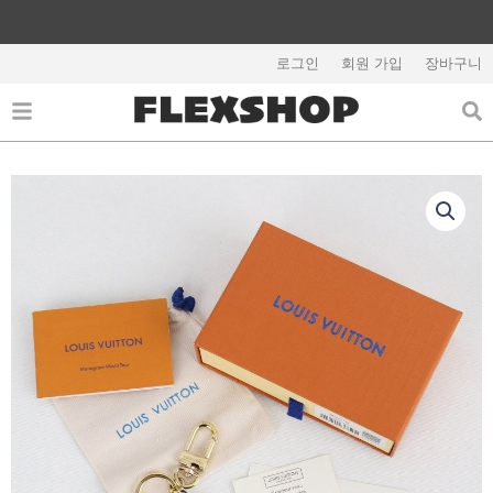
콘
텐
해외배송 관련 공지사항 필독
츠
로그인
회원 가입
장바구니
로
건
너
뛰
기