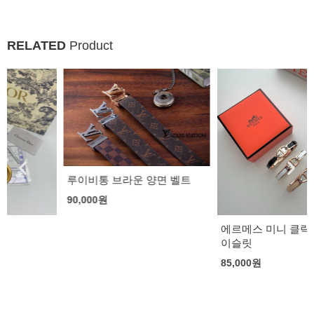
RELATED
Product
루이비통 브라운 양면 벨트
90,000
원
에르메스 미니 클릭 샹달 브레
이슬릿
85,000
원