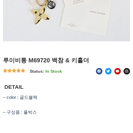
루이비통 M69720 백참 & 키홀더
F
T
Y
I
Status:
In Stock
a
w
o
n
c
i
u
s
e
t
t
t
b
t
u
a
o
e
b
g
DETAIL
o
r
e
r
k
a
m
– color : 골드블랙
– 구성품 : 풀박스