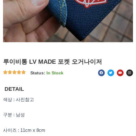
루이비통 LV MADE 포켓 오거나이저
F
T
Y
I
Status:
In Stock
a
w
o
n
c
i
u
s
e
t
t
t
b
t
u
a
o
e
b
g
DETAIL
o
r
e
r
k
a
m
색상 : 사진참고
구분 : 남성
사이즈 : 11cm x 8cm