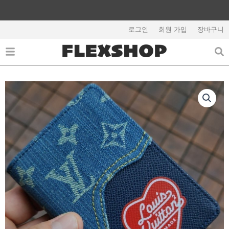
콘
텐
해외배송 관련 공지사항 필독
츠
로그인
회원 가입
장바구니
로
건
너
뛰
기