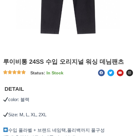
루이비통 24SS 수입 오리지널 워싱 데님팬츠
F
T
Y
I
Status:
In Stock
a
w
o
n
c
i
u
s
e
t
t
t
b
t
u
a
o
e
b
g
DETAIL
o
r
e
r
k
a
m
color: 블랙
Size: M, L, XL, 2XL
수입 풀라벨 + 브랜드 네임택,폴리백까지 풀구성