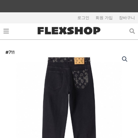
콘
텐
츠
로그인
회원 가입
장바구니
해외배송 관련 공지사항 필독
로
건
너
뛰
기