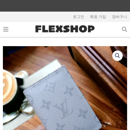
콘
텐
해외배송 관련 공지사항 필독
츠
로그인
회원 가입
장바구니
로
건
너
뛰
기