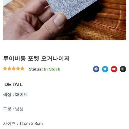
루이비통 포켓 오거나이저
F
T
Y
I
Status:
In Stock
a
w
o
n
c
i
u
s
e
t
t
t
b
t
u
a
o
e
b
g
DETAIL
o
r
e
r
k
a
m
색상 : 화이트
구분 : 남성
사이즈 : 11cm x 8cm