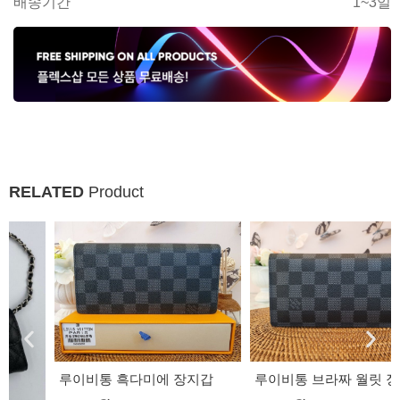
배송기간
1~3일
RELATED
Product
루이비통 흑다미에 장지갑
루이비통 브라짜 월릿 장지갑