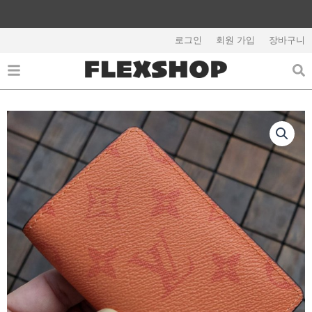
콘
텐
해외배송 관련 공지사항 필독
츠
로그인
회원 가입
장바구니
로
건
너
뛰
기