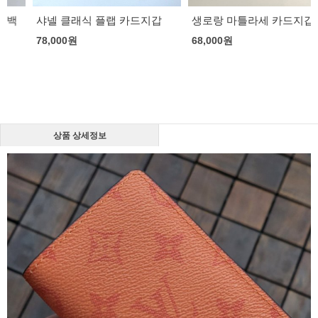
샤넬 클래식 플랩 카드지갑
생로랑 마틀라세 카드지갑
78,000
원
68,000
원
상품 상세정보