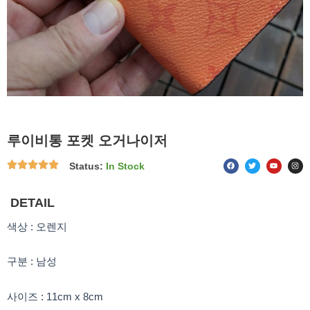
루이비통 포켓 오거나이저
F
T
Y
I
Status:
In Stock
a
w
o
n
c
i
u
s
e
t
t
t
b
t
u
a
o
e
b
g
DETAIL
o
r
e
r
k
a
m
색상 : 오렌지
구분 : 남성
사이즈 : 11cm x 8cm