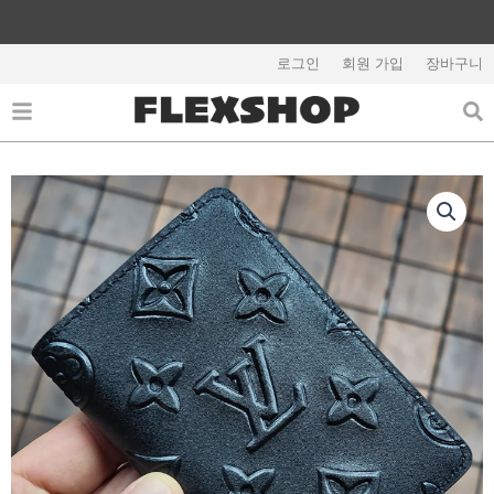
콘
텐
해외배송 관련 공지사항 필독
츠
로그인
회원 가입
장바구니
로
건
너
뛰
기