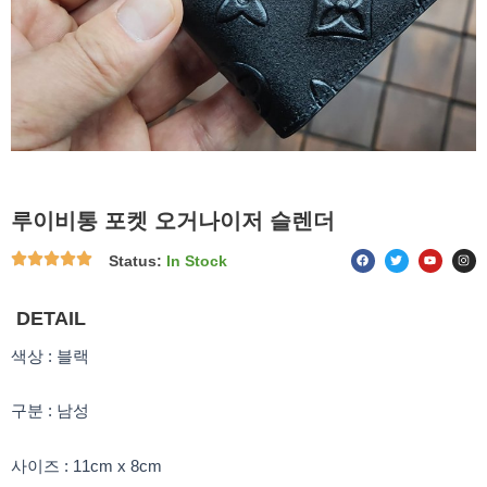
루이비통 포켓 오거나이저 슬렌더
F
T
Y
I
Status:
In Stock
a
w
o
n
c
i
u
s
e
t
t
t
b
t
u
a
o
e
b
g
DETAIL
o
r
e
r
k
a
m
색상 : 블랙
구분 : 남성
사이즈 : 11cm x 8cm