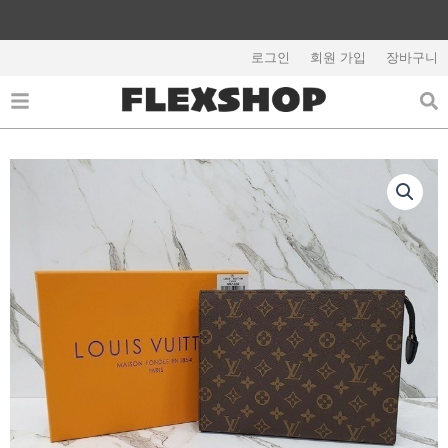
콘
텐
해외배송 관련 공지사항 필독
츠
로그인
회원 가입
장바구니
로
건
너
뛰
기