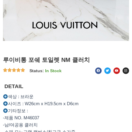
루이비통 포쉐 토일렛 NM 클러치
F
T
Y
I
Status:
In Stock
a
w
o
n
c
i
u
s
e
t
t
t
b
t
u
a
o
e
b
g
DETAIL
o
r
e
r
k
a
m
색상 : 브라운
사이즈 : W26cm x H19.5cm x D6cm
기타정보 :
-제품 NO. M46037
-남/여공용 클러치
-소재 모노그램 캔버스/최고급 소가죽