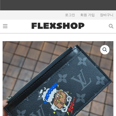
콘
텐
해외배송 관련 공지사항 필독
츠
로그인
회원 가입
장바구니
로
건
너
뛰
기