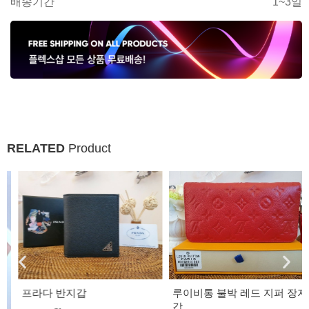
배송기간
1~3일
RELATED
Product
프라다 반지갑
루이비통 불박 레드 지퍼 장지
갑