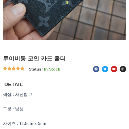
루이비통 코인 카드 홀더
F
T
Y
I
Status:
In Stock
a
w
o
n
c
i
u
s
e
t
t
t
b
t
u
a
o
e
b
g
DETAIL
o
r
e
r
k
a
m
색상 : 사진참고
구분 : 남성
사이즈 : 11.5cm x 9cm