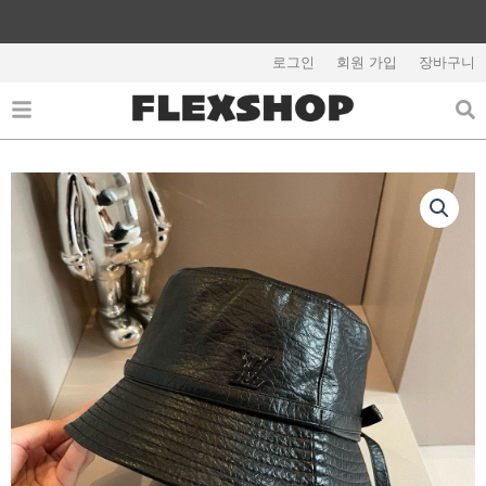
콘
텐
해외배송 관련 공지사항 필독
츠
로그인
회원 가입
장바구니
로
건
너
뛰
기