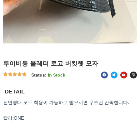
루이비통 올레더 로고 버킷햇 모자
F
T
Y
I
Status:
In Stock
a
w
o
n
c
i
u
s
e
t
t
t
b
t
u
a
o
e
b
g
DETAIL
o
r
e
r
k
a
m
전연령대 모두 착용이 가능하고 받으시면 무조건 만족합니다.
칼라:ONE