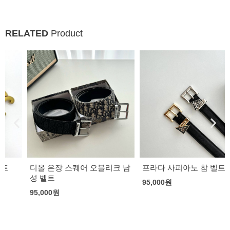
RELATED
Product
디올 은장 스퀘어 오블리크 남
프라다 사피아노 참 벨트
성 벨트
95,000
원
95,000
원