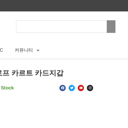
Search
C
커뮤니티
로프 카르트 카드지갑
F
T
Y
I
 Stock
a
w
o
n
c
i
u
s
e
t
t
t
b
t
u
a
o
e
b
g
o
r
e
r
k
a
m