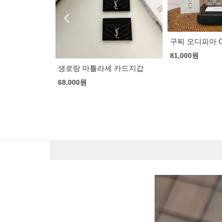
구찌 오디피아 GG 여권 지갑
루이비통 에삐 
81,000
원
73,000
원
 카드지갑