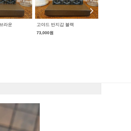
 블랙
구찌 오디피아 
81,000
원
생로랑 마틀라세 카드지갑
68,000
원