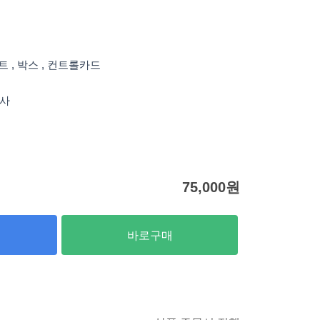
스트 , 박스 , 컨트롤카드
실사
75,000
원
바로구매