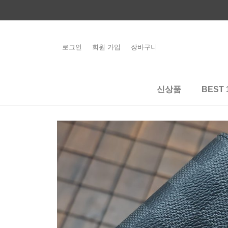
콘
텐
츠
로
로그인
회원 가입
장바구니
해외배송 관련 공
건
지사항 필독
너
뛰
신상품
BEST 
기