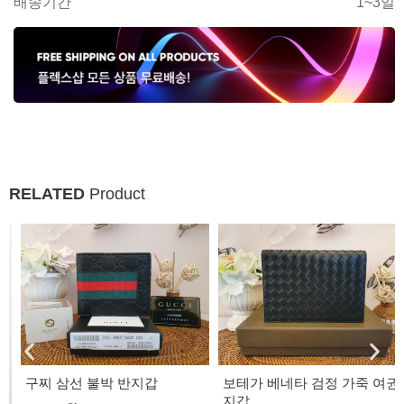
배송기간
1~3일
RELATED
Product
구찌 삼선 불박 반지갑
보테가 베네타 검정 가죽 여권
지갑