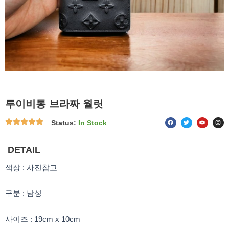
루이비통 브라짜 월릿
F
T
Y
I
Status:
In Stock
a
w
o
n
c
i
u
s
e
t
t
t
b
t
u
a
o
e
b
g
DETAIL
o
r
e
r
k
a
m
색상 : 사진참고
구분 : 남성
사이즈 : 19cm x 10cm