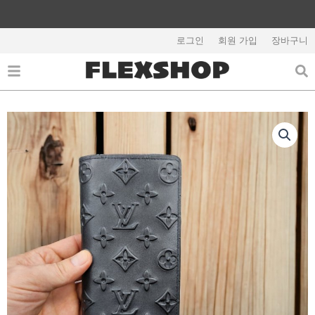
콘
텐
해외배송 관련 공지사항 필독
츠
로그인
회원 가입
장바구니
로
건
너
뛰
기