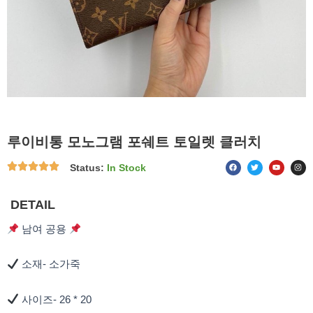
루이비통 모노그램 포쉐트 토일렛 클러치
F
T
Y
I
Status:
In Stock
a
w
o
n
c
i
u
s
e
t
t
t
b
t
u
a
o
e
b
g
DETAIL
o
r
e
r
k
a
m
남여 공용
소재- 소가죽
사이즈- 26 * 20