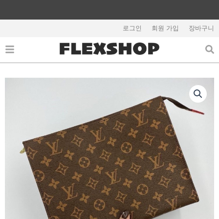
콘
텐
해외배송 관련 공지사항 필독
츠
로그인
회원 가입
장바구니
로
건
너
뛰
기