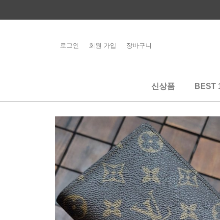
콘
텐
츠
로
로그인
회원 가입
장바구니
해외배송 관련 공
건
지사항 필독
너
뛰
신상품
BEST 
기