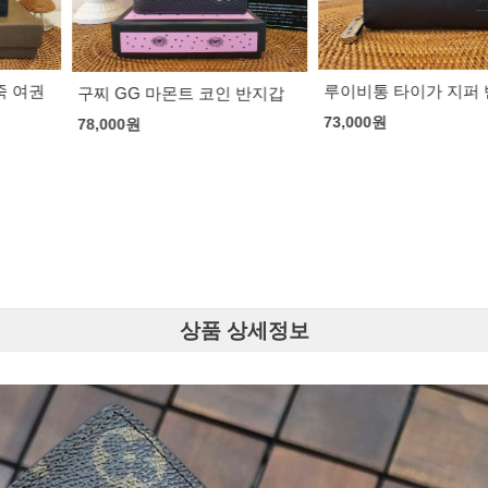
루이비통 타이가 지퍼 반지갑
고야드 반지갑
트 코인 반지갑
73,000
원
73,000
원
상품 상세정보