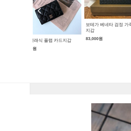
보테가 베네타 검정 가죽 여권
구찌 GG 마몬
지갑
78,000
원
83,000
원
랩 카드지갑