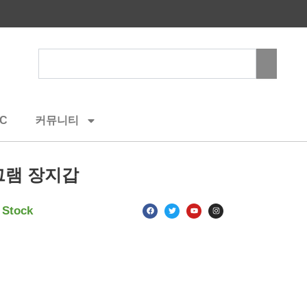
Search
C
커뮤니티
그램 장지갑
F
T
Y
I
 Stock
a
w
o
n
c
i
u
s
e
t
t
t
b
t
u
a
o
e
b
g
o
r
e
r
k
a
m