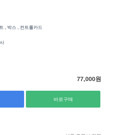
스트 , 박스 , 컨트롤카드
실사
77,000
원
바로구매