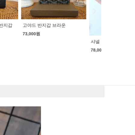
 브라운
보테가 베네타
지갑
83,000
원
샤넬 클래식 플랩 카드지갑
78,000
원