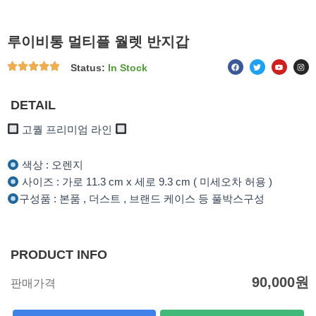
루이비통 멀티플 월렛 반지갑
F
T
Y
I
Status:
In Stock
a
w
o
n
c
i
u
s
e
t
t
t
b
t
u
a
o
e
b
g
DETAIL
o
r
e
r
k
a
m
고퀄 프리미엄 라인
색상 : 오렌지
사이즈 : 가로 11.3 cm x 세로 9.3 cm ( 미세오차 허용 )
구성품 : 본품 , 더스트 , 브랜드 케이스 등 풀박스구성
PRODUCT INFO
90,000
원
판매가격