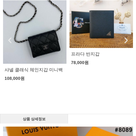
프라다 반지갑
구찌 오디피아 GG 카드지갑
78,000
원
73,000
원
백
상품 상세정보