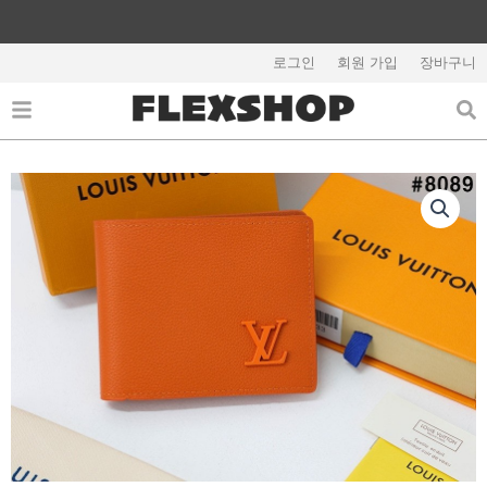
콘
텐
츠
로그인
회원 가입
장바구니
로
건
너
뛰
기