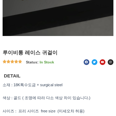
루이비통 레이스 귀걸이
F
T
Y
I
Status:
In Stock
a
w
o
n
c
i
u
s
e
t
t
t
b
t
u
a
o
e
b
g
DETAIL
o
r
e
r
k
a
m
소재 : 18K특수도금 + surgical steel
색상 : 골드 ( 조명에 따라 다소 색상 차이 있습니다.)
사이즈 : 프리 사이즈 free size (미세오차 허용)