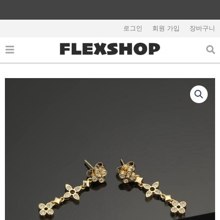
콘
텐
츠
로그인
회원 가입
장바구니
해외배송 관련 공지사항 필독
로
건
너
뛰
기