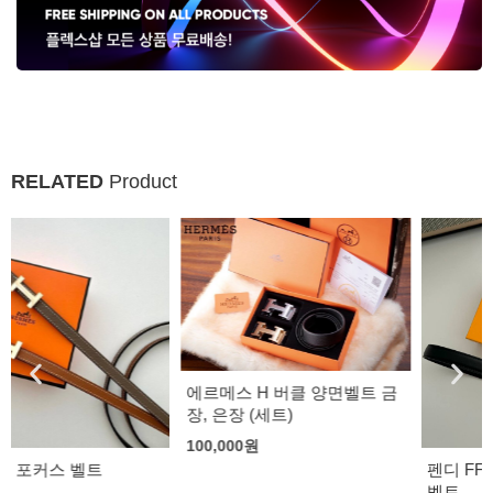
RELATED
Product
에르메스 H 버클 양면벨트 금
장, 은장 (세트)
100,000
원
펜디 FF 리버시블 레더 여성
벨트