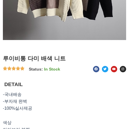
루이비통 다미 배색 니트
F
T
Y
I
Status:
In Stock
a
w
o
n
c
i
u
s
e
t
t
t
b
t
u
a
o
e
b
g
DETAIL
o
r
e
r
k
a
m
-국내배송
-부자재 완벽
-100%실사제공
색상