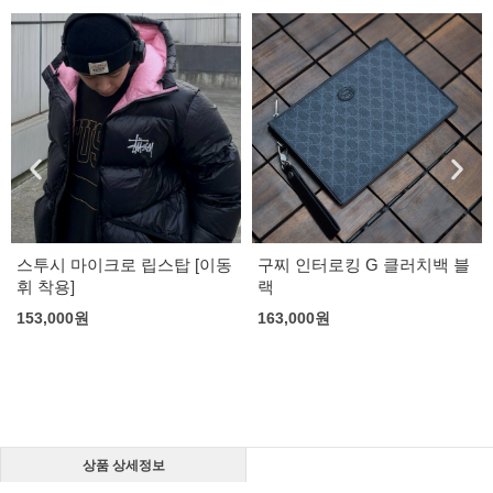
구찌 인터로킹 G 클러치백 블
보테가 베네타 폰단트 클립백
랙
170,000
원
163,000
원
상품 상세정보