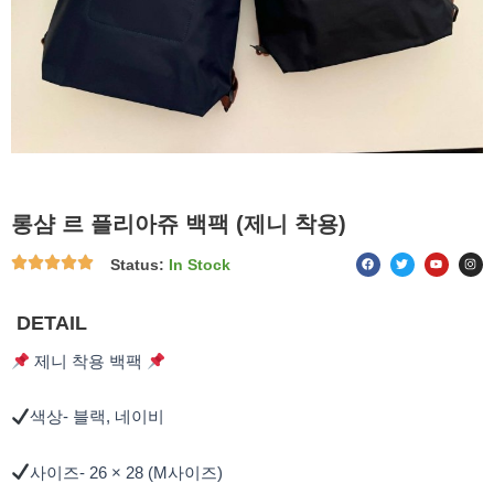
롱샴 르 플리아쥬 백팩 (제니 착용)
F
T
Y
I
Status:
In Stock
a
w
o
n
c
i
u
s
e
t
t
t
b
t
u
a
o
e
b
g
DETAIL
o
r
e
r
k
a
m
제니 착용 백팩
색상- 블랙, 네이비
사이즈- 26 × 28 (M사이즈)