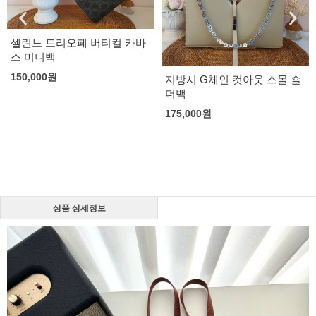
셀린느 트리오페 버티컬 카바
스 미니백
150,000
원
지방시 G체인 컷아웃 스몰 숄
더백
175,000
원
상품 상세정보