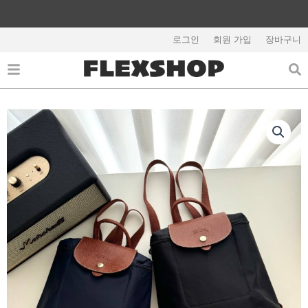
콘
텐
해외배송 관련 공지사항 필독
츠
로그인
회원 가입
장바구니
로
건
너
뛰
기