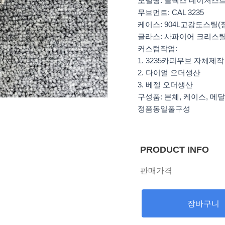
모델명: 롤렉스 데이저스트 
무브먼트: CAL 3235
케이스: 904L고강도스틸(
글라스: 사파이어 크리스탈
커스텀작업:
1. 3235카피무브 자체제작
2. 다이얼 오더생산
3. 베젤 오더생산
구성품: 본체, 케이스, 메달
정품동일풀구성
PRODUCT INFO
판매가격
장바구니