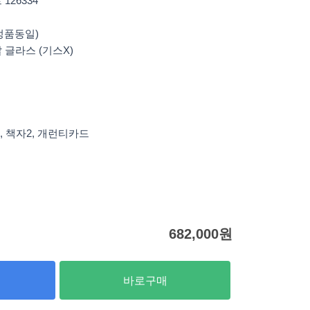
126334
정품동일)
 글라스 (기스X)
, 책자2, 개런티카드
682,000
원
바로구매