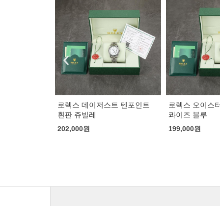
트 텐포인트
로렉스 오이스터 페퍼츄얼 더
브라이틀링 슈
콰이즈 블루
밴드 블루 다이
199,000
원
215,000
원