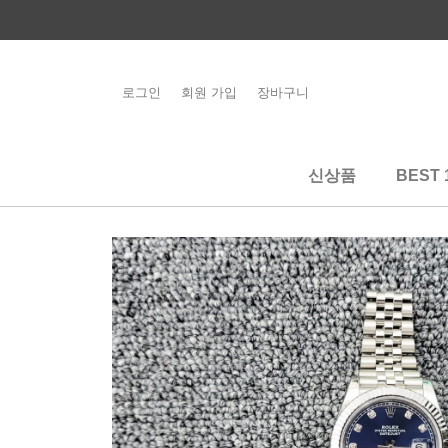
콘
텐
츠
로
로그인
회원 가입
장바구니
해외배송 관련 공
건
지사항 필독
너
뛰
신상품
BEST 
기