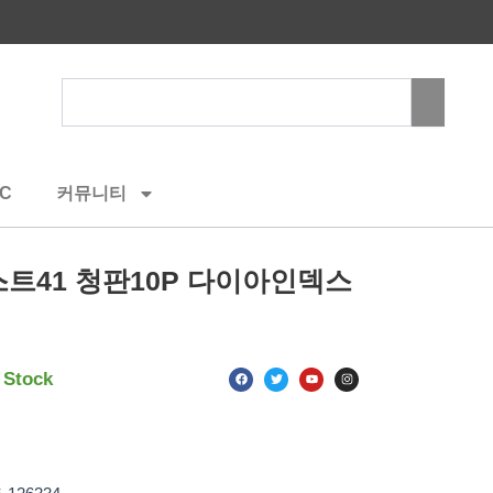
Search
C
커뮤니티
트41 청판10P 다이아인덱스
F
T
Y
I
 Stock
a
w
o
n
c
i
u
s
e
t
t
t
b
t
u
a
o
e
b
g
o
r
e
r
k
a
m