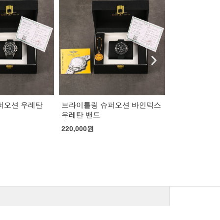
퍼오션 바인덱스
로렉스 데이저스트 텐포인트
로렉스 오이스
흰판 쥬빌레
콰이즈 블루
202,000
원
199,000
원