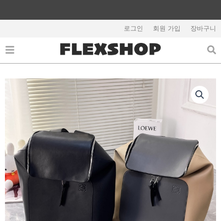
콘
텐
해외배송 관련 공지사항 필독
츠
로그인
회원 가입
장바구니
로
건
너
뛰
기