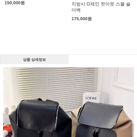
150,000
원
지방시 G체인 컷아웃 스몰 숄
더백
175,000
원
상품 상세정보