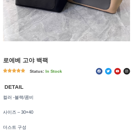
로에베 고야 백팩
F
T
Y
I
Status:
In Stock
a
w
o
n
c
i
u
s
e
t
t
t
b
t
u
a
o
e
b
g
DETAIL
o
r
e
r
k
a
m
컬러 -블랙/콤비
사이즈 – 30×40
더스트 구성