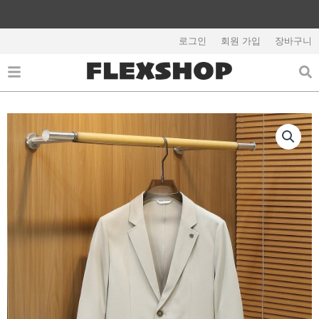
콘
텐
해외배송 관련 공지사항 필독
츠
로그인
회원 가입
장바구니
로
건
너
뛰
기