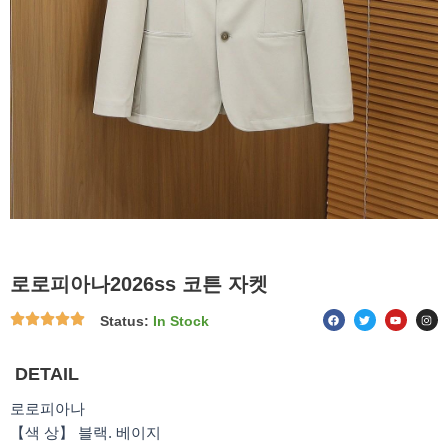
로로피아나2026ss 코튼 자켓
F
T
Y
I
Status:
In Stock
a
w
o
n
c
i
u
s
e
t
t
t
b
t
u
a
o
e
b
g
DETAIL
o
r
e
r
k
a
m
로로피아나
【색 상】 블랙. 베이지