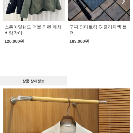
스톤아일랜드 더블 와펜 패치
구찌 인터로킹 G 클러치백 블
바람막이
랙
120,000
원
163,000
원
상품 상세정보