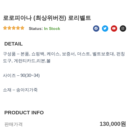
로로피아나 (최상위버전) 로리벨트
F
T
Y
I
Status:
In Stock
a
w
o
n
c
i
u
s
e
t
t
t
b
t
u
a
o
e
b
g
DETAIL
o
r
e
r
k
a
m
구성품 – 본품, 쇼핑백, 케이스, 보증서, 더스트, 벨트보호대, 펀칭
도구, 게런티카드,리본,볼
사이즈 – 90(30~34)
소재 – 송아지가죽
PRODUCT INFO
130,000
원
판매가격