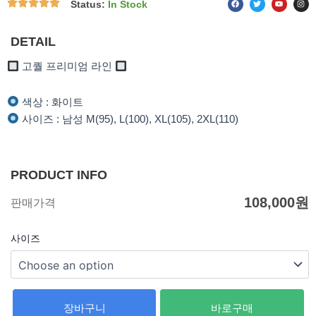
Status:
In Stock
a
w
o
n
c
i
u
s
e
t
t
t
b
t
u
a
o
e
b
g
DETAIL
o
r
e
r
k
a
m
고퀄 프리미엄 라인
색상 : 화이트
사이즈 : 남성 M(95), L(100), XL(105), 2XL(110)
PRODUCT INFO
108,000
원
판매가격
사이즈
장바구니
바로구매