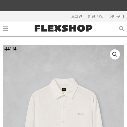
콘
텐
해외배송 관련 공지사항 필독
츠
로그인
회원 가입
장바구니
로
건
너
뛰
기