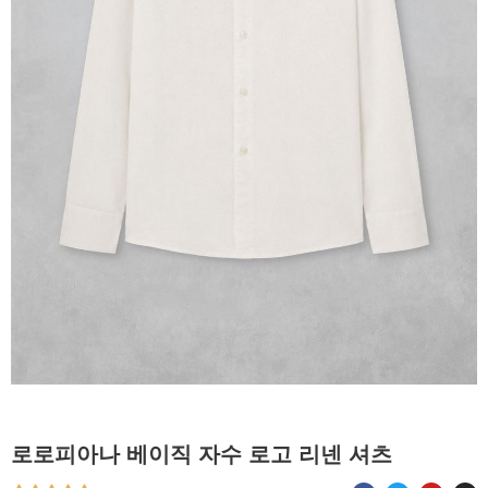
로로피아나 베이직 자수 로고 리넨 셔츠
F
T
Y
I