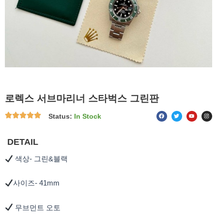
로렉스 서브마리너 스타벅스 그린판
F
T
Y
I
Status:
In Stock
a
w
o
n
c
i
u
s
e
t
t
t
b
t
u
a
o
e
b
g
DETAIL
o
r
e
r
k
a
m
색상- 그린&블랙
사이즈- 41mm
무브먼트 오토