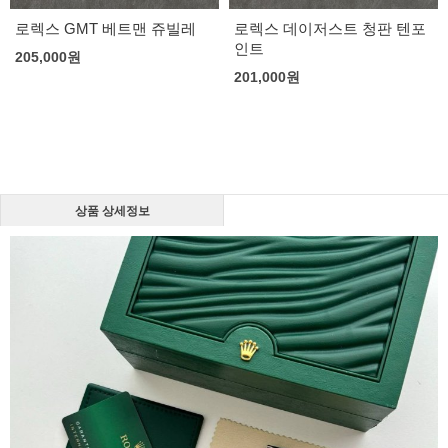
로렉스 GMT 베트맨 쥬빌레
로렉스 데이저스트 청판 텐포
인트
205,000
원
201,000
원
상품 상세정보