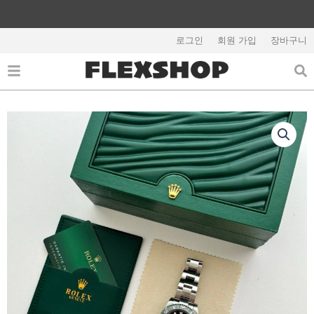
콘
텐
해외배송 관련 공지사항 필독
츠
로그인
회원 가입
장바구니
로
건
너
뛰
기